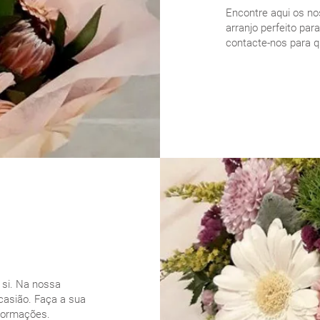
Encontre aqui os no
arranjo perfeito par
contacte-nos para q
VEJA OS NO
 si. Na nossa
ocasião. Faça a sua
nformações.