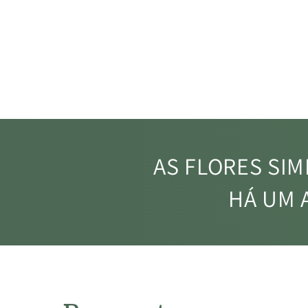
FLORES FRESC
Garantia e aposta nos me
fornecedores
AS FLORES SI
HÁ UM 