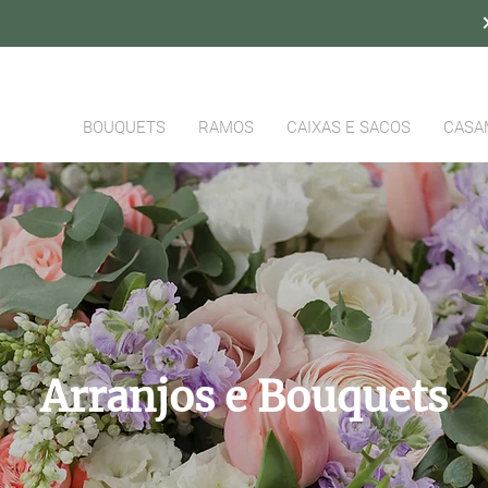
BOUQUETS
RAMOS
CAIXAS E SACOS
CASA
Arranjos e Bouquets
SABER MAIS