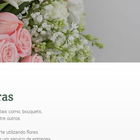
ras
 tais como, bouquets,
tre outros.
 utilizando flores
de um serviço de entregas