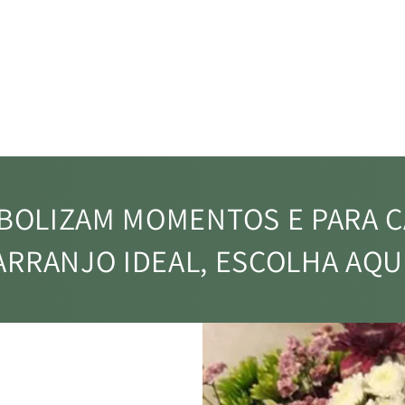
AS
COMPOSIÇÕES ÚNICAS
lhores
Milhares de variedades compostas
Em ca
com artes, carinho e saber
onde
MBOLIZAM MOMENTOS E PARA C
ARRANJO IDEAL, ESCOLHA AQUI