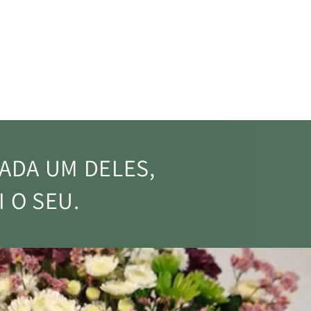
ENTREGAS
sa, no escritório, no hotel,
 quiser. Nós entregamos!
ADA UM DELES,
 O SEU.