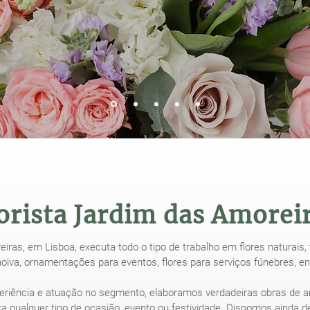
orista Jardim das Amorei
eiras, em Lisboa, executa todo o tipo de trabalho em flores naturais,
 noiva, ornamentações para eventos, flores para serviços fúnebres, en
iência e atuação no segmento, elaboramos verdadeiras obras de arte
para qualquer tipo de ocasião, evento ou festividade. Dispomos ainda 