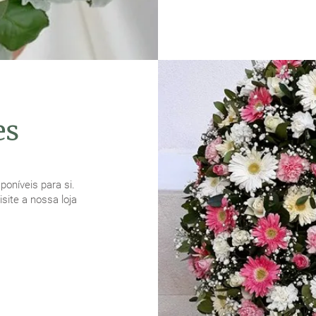
es
poníveis para si.
site a nossa loja